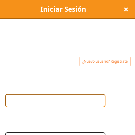
Iniciar Sesión
Regístrate en: BOLETRIX
Inicia sesión o regístrate para poder administrar e
imprimir tus entradas en cualquier momento.
¿Nuevo usuario? Regístrate
Email:
Contraseña: