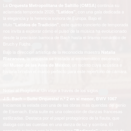
La
Orquesta Metropolitana de Saltillo (OMSA)
continúa su
aclamada temporada 2026,
"Latidos"
, con una gala dedicada a
la elegancia y la herencia sonora de Europa. Bajo el
título
"Latidos de Tradición"
, este quinto concierto de temporada
nos invita a explorar cómo el pulso de la música ha evolucionado
desde la precisión barroca de Bach hasta el lirismo romántico de
Bruch y Fuchs.
Bajo la dirección artística de la reconocida maestra
Natalia
Riazanova
, la orquesta se traslada al emblemático escenario
del
Museo de las Aves de México
, un recinto cuya acústica e
historia brindan el marco perfecto para este repertorio de cámara.
Notas al Programa: Un viaje a través de los siglos
J.S. Bach – Suite Orquestal n.º 2 en si menor, BWV 1067
Iniciamos la velada con una de las obras más queridas del genio
de Eisenach. Esta suite es una colección de danzas francesas
estilizadas. Destaca por el papel protagónico de la flauta, que
dialoga con las cuerdas en una danza de luz y sombra. El
concierto culmina con la famosísima
"Badinerie"
, una pieza de