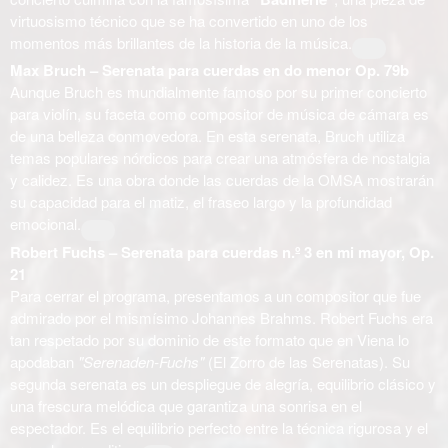
virtuosismo técnico que se ha convertido en uno de los
momentos más brillantes de la historia de la música.
Max Bruch – Serenata para cuerdas en do menor Op. 79b
Aunque Bruch es mundialmente famoso por su primer concierto
para violín, su faceta como compositor de música de cámara es
de una belleza conmovedora. En esta serenata, Bruch utiliza
temas populares nórdicos para crear una atmósfera de nostalgia
y calidez. Es una obra donde las cuerdas de la OMSA mostrarán
su capacidad para el matiz, el fraseo largo y la profundidad
emocional.
Robert Fuchs – Serenata para cuerdas n.º 3 en mi mayor, Op.
21
Para cerrar el programa, presentamos a un compositor que fue
admirado por el mismísimo Johannes Brahms. Robert Fuchs era
tan respetado por su dominio de este formato que en Viena lo
apodaban
"Serenaden-Fuchs"
(El Zorro de las Serenatas). Su
segunda serenata es un despliegue de alegría, equilibrio clásico y
una frescura melódica que garantiza una sonrisa en el
espectador. Es el equilibrio perfecto entre la técnica rigurosa y el