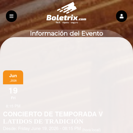
Información del Evento
Jun
,2026
19
Fri
8:15 PM
CONCIERTO DE TEMPORADA V
LATIDOS DE TRADICIÓN
Desde: Friday June 19, 2026 - 08:15 PM
(hora local)