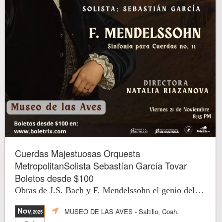
Cuerdas Majestuosas Orquesta
MetropolitanSolista Sebastían García Tovar
Boletos desde $100
Obras de J.S. Bach y F. Mendelssohn el genio del
Barroco y el alma del Romantisismo
Nov
MUSEO DE LAS AVES
- Saltillo, Coah.
,2025