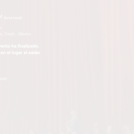
PM
(hora local)
.
lo, Coah., México
vento ha finalizado.
n el lugar si están
sos)