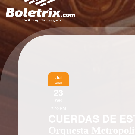
Jul
,2025
23
Wed
7:00 PM
CUERDAS DE E
Orquesta Metropoli