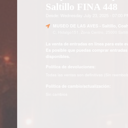
Saltillo FINA 448
Desde: Wednesday July 23, 2025 - 07:00 
MUSEO DE LAS AVES
- Saltillo, Coah
C. Hidalgo151, Zona Centro, 25000 Saltil
La venta de entradas en línea para este e
Es posible que puedas comprar entradas e
disponibles.
Política de devoluciones:
Todas las ventas son definitivas (Sin reembol
Política de cambio/actualización:
Sin cambios