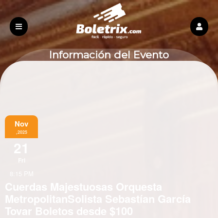
Información del Evento
Nov
,2025
21
Fri
8:15 PM
Cuerdas Majestuosas Orquesta
MetropolitanSolista Sebastían García
Tovar Boletos desde $100