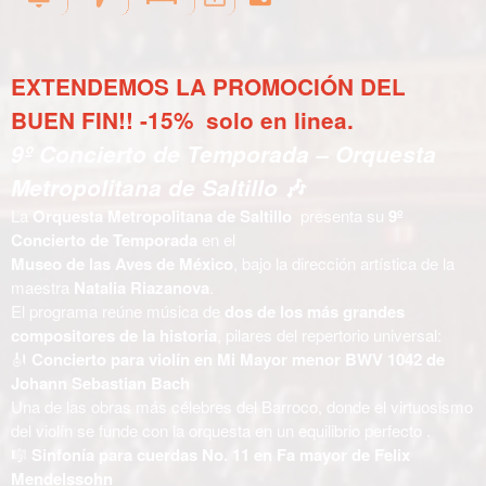
EXTENDEMOS LA PROMOCIÓN DEL
BUEN FIN!! -15% solo en linea.
9º Concierto de Temporada – Orquesta
Metropolitana de Saltillo
🎶
La
Orquesta Metropolitana de Saltillo
presenta su
9º
Concierto de Temporada
en el
Museo de las Aves de México
, bajo la dirección artística de la
maestra
Natalia Riazanova
.
El programa reúne música de
dos de los más grandes
compositores de la historia
, pilares del repertorio universal:
🎻
Concierto para violín en Mi Mayor menor BWV 1042 de
Johann Sebastian Bach
Una de las obras más célebres del Barroco, donde el virtuosismo
del violín se funde con la orquesta en un equilibrio perfecto .
🎼
Sinfonía para cuerdas No. 11 en Fa mayor de Felix
Mendelssohn