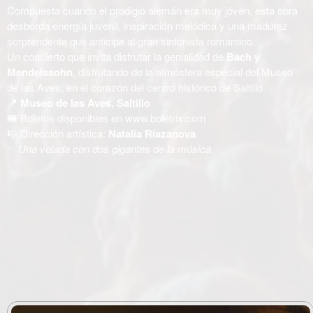
Compuesta cuando el prodigio alemán era muy jóven, esta obra
desborda energía juvenil, inspiración melódica y una madurez
sorprendente que anticipa al gran sinfonista romántico.
Un concierto que invita disfrutar la genialidad de
Bach y
Mendelssohn
, disfrutando de la atmósfera especial del Museo
de las Aves, en el corazón del centro histórico de Saltillo.
📍
Museo de las Aves, Saltillo
🎟️ Boletos disponibles en
www.boletrix.com
🎼 Dirección artística:
Natalia Riazanova
✨
Una velada con dos gigantes de la música