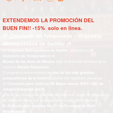
EXTENDEMOS LA PROMOCIÓN DEL
BUEN FIN!! -15% solo en linea.
9º Concierto de Temporada – Orquesta
Metropolitana de Saltillo
🎶
La
Orquesta Metropolitana de Saltillo
presenta su
9º
Concierto de Temporada
en el
Museo de las Aves de México
, bajo la dirección artística de la
maestra
Natalia Riazanova
.
El programa reúne música de
dos de los más grandes
compositores de la historia
, pilares del repertorio universal:
🎻
Concierto para violín en Mi Mayor menor BWV 1042 de
Johann Sebastian Bach
Una de las obras más célebres del Barroco, donde el virtuosismo
del violín se funde con la orquesta en un equilibrio perfecto .
🎼
Sinfonía para cuerdas No. 11 en Fa mayor de Felix
Mendelssohn