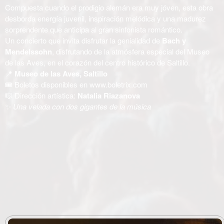
Compuesta cuando el prodigio alemán era muy jóven, esta obra
desborda energía juvenil, inspiración melódica y una madurez
sorprendente que anticipa al gran sinfonista romántico.
Un concierto que invita disfrutar la genialidad de
Bach y
Mendelssohn
, disfrutando de la atmósfera especial del Museo
de las Aves, en el corazón del centro histórico de Saltillo.
📍
Museo de las Aves, Saltillo
🎟️ Boletos disponibles en
www.boletrix.com
🎼 Dirección artística:
Natalia Riazanova
✨
Una velada con dos gigantes de la música