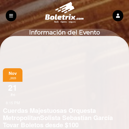
Información del Evento
Nov
,2025
21
Fri
8:15 PM
Cuerdas Majestuosas Orquesta
MetropolitanSolista Sebastían García
Tovar Boletos desde $100