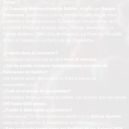
Terror”?
La
Orquesta Metropolitana de Saltillo
, dirigida por
Natalia
Riazanova
, interpretará música icónica de películas de terror,
suspenso y fantasía oscura. El repertorio incluye temas de
El
Exorcista, Psicosis, Drácula, Alien, Tiburón, Beetlejuice, La
Familia Addams, Coco (Día de Muertos), La Profecía, Pesadilla
Antes de Navidad
y
La Danza de los Esqueletos
.
¿Cuánto dura el concierto?
La duración aproximada es de
1 hora 30 minutos
.
¿Dónde puedo comprar boletos para el concierto de
Halloween en Saltillo?
Los boletos están disponibles en línea a través de
www.boletrix.com
.
¿Cuál es el precio de los boletos?
Los boletos tienen un costo accesible, con precios que van desde
$95 hasta $395 pesos
.
¿Puedo ir disfrazado al concierto?
¡Claro que sí! Te recomendamos asistir con tu
disfraz favorito
para vivir al máximo la experiencia de Halloween.
¿Este concierto forma parte del Festival de las Ánimas 2025