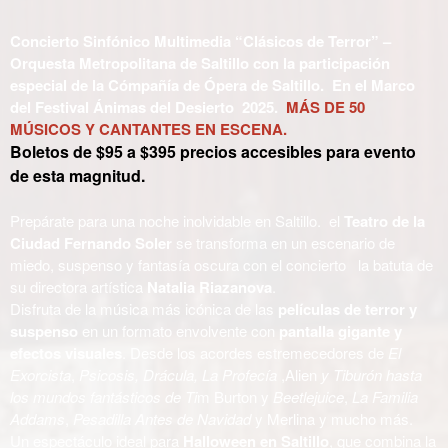
Concierto Sinfónico Multimedia “Clásicos de Terror” –
Orquesta Metropolitana de Saltillo con la participación
especial de la Cómpañía de Ópera de Saltillo. En el Marco
del Festival Ánimas del Desierto 2025.
MÁS DE 50
MÚSICOS Y CANTANTES EN ESCENA.
Boletos de $95 a $395 precios accesibles para evento
de esta magnitud.
Prepárate para una noche inolvidable en Saltillo. el
Teatro de la
Ciudad Fernando Soler
se transforma en un escenario de
miedo, suspenso y fantasía oscura con el concierto la batuta de
su directora artística
Natalia Riazanova
.
Disfruta de la música más icónica de las
películas de terror y
suspenso
en un formato envolvente con
pantalla gigante y
efectos visuales
. Desde los acordes estremecedores de
El
Exorcista
,
Psicosis, Drácula,
La Profecía
,Alien
y Tiburón hasta
los mundos fantásticos de Ti
m Burton y
Beetlejuice
,
La Familia
Addams
,
Pesadilla Antes de Navidad
y Merlina y mucho más.
Un espectáculo ideal para
Halloween en Saltillo
, que combina la