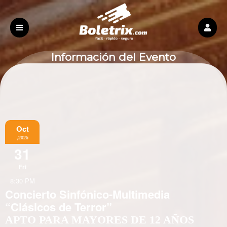
Información del Evento
Oct
,2025
31
Fri
8:30 PM
Concierto Sinfónico-Multimedia
“Clásicos de Terror”
APTO PARA MAYORES DE 12 AÑOS