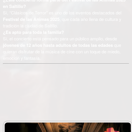
en Saltillo?
Sí, “Clásicos de Terror” es uno de los eventos destacados del
Festival de las Ánimas 2025
, que cada año llena de cultura y
tradición la ciudad de Saltillo.
¿Es apto para toda la familia?
Sí, el concierto está pensado para un público amplio, desde
jóvenes de 12 años hasta adultos de todas las edades
que
quieran disfrutar de la música de cine con un toque de miedo,
emoción y fantasía.